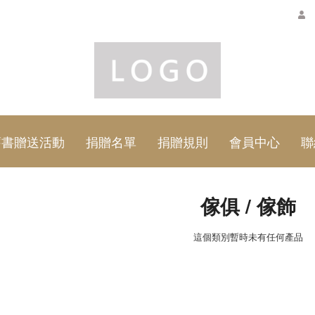
舊書贈送活動
捐贈名單
捐贈規則
會員中心
聯
傢俱 / 傢飾
這個類別暫時未有任何產品