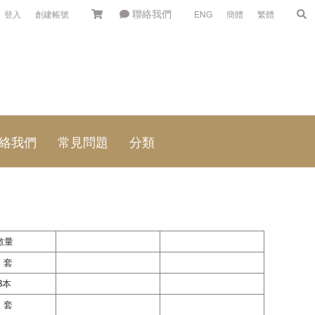
聯絡我們
登入
創建帳號
ENG
簡體
繁體
絡我們
常見問題
分類
數量
1 套
3本
1 套